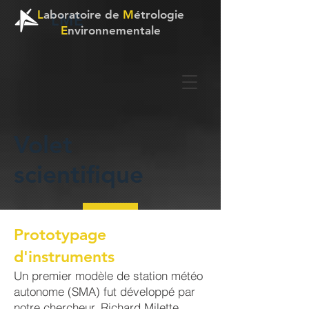
L
aboratoire de
M
étrologie
LME
E
nvironnementale
Volet
scientifique
Prototypage
d'instruments
Un premier modèle de station météo
autonome (SMA) fut développé par
notre chercheur, Richard Milette,