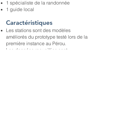
1 spécialiste de la randonnée
1 guide local
Caractéristiques
Les stations sont des modèles
améliorés du prototype testé lors de la
première instance au Pérou.
Les données recueillies sont
transmises via satellite.
L'une des SMA est adaptée pour
l'ancrage sur glace.
Retombées sur la
communauté
Notre projet fournit des données
inédites à deux équipes de
chercheurs universitaires.
Les données obtenues grâce à notre
expédition dans une forêt de la